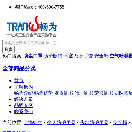
咨询热线：
400-600-7758
热门搜索:
防尘口罩
防护眼镜
耳塞
防护手套
安全鞋
空气呼吸
全部商品分类
首页
了解畅为
畅为介绍
畅为优势
资质证书
代理证书
荣誉证书
团队拓
解决方案
品牌专区
联系我们
当前位置:
上海畅为
个人防护用品
头部防护用品
安全帽
>
>
>
>