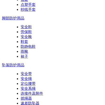
点塑手套
纱线手套
脚部防护用品
安全鞋
劳保鞋
安全靴
鞋套
防静电鞋
雨靴
袜子
坠落防护用品
安全带
安全绳
定位腰带
安全系绳
连接件及附件
抓绳器
速差防坠器