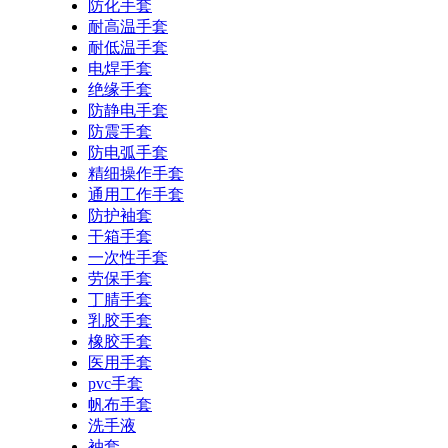
防化手套
耐高温手套
耐低温手套
电焊手套
绝缘手套
防静电手套
防震手套
防电弧手套
精细操作手套
通用工作手套
防护袖套
干箱手套
一次性手套
劳保手套
丁腈手套
乳胶手套
橡胶手套
医用手套
pvc手套
帆布手套
洗手液
袖套