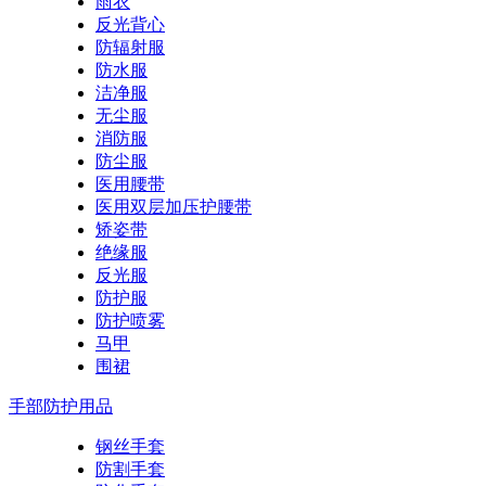
雨衣
反光背心
防辐射服
防水服
洁净服
无尘服
消防服
防尘服
医用腰带
医用双层加压护腰带
矫姿带
绝缘服
反光服
防护服
防护喷雾
马甲
围裙
手部防护用品
钢丝手套
防割手套