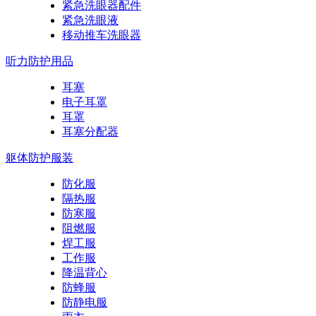
紧急洗眼器配件
紧急洗眼液
移动推车洗眼器
听力防护用品
耳塞
电子耳罩
耳罩
耳塞分配器
躯体防护服装
防化服
隔热服
防寒服
阻燃服
焊工服
工作服
降温背心
防蜂服
防静电服