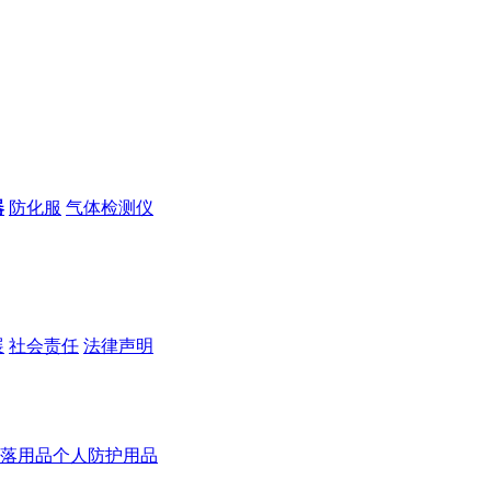
器
防化服
气体检测仪
展
社会责任
法律声明
落用品
个人防护用品