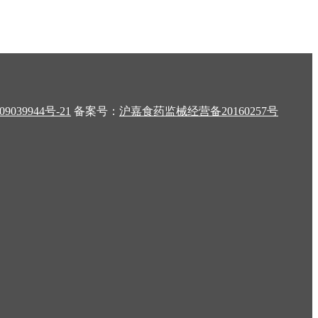
9039944号-21
备案号：
沪嘉食药监械经营备20160257号