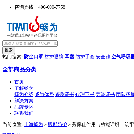
咨询热线：
400-600-7758
热门搜索:
防尘口罩
防护眼镜
耳塞
防护手套
安全鞋
空气呼吸
全部商品分类
首页
了解畅为
畅为介绍
畅为优势
资质证书
代理证书
荣誉证书
团队拓
解决方案
品牌专区
联系我们
当前位置:
上海畅为
脚部防护
劳保鞋作用与功能详解：筑牢
>
>